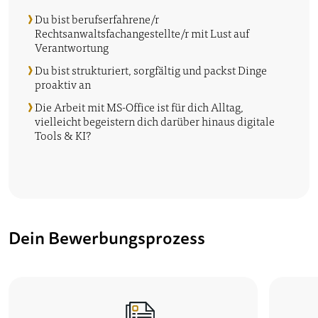
Du bist berufserfahrene/r
Rechtsanwaltsfachangestellte/r mit Lust auf
Verantwortung
Du bist strukturiert, sorgfältig und packst Dinge
proaktiv an
Die Arbeit mit MS-Office ist für dich Alltag,
vielleicht begeistern dich darüber hinaus digitale
Tools & KI?
D
e
i
n
B
e
w
e
r
b
u
n
g
s
p
r
o
z
e
s
s