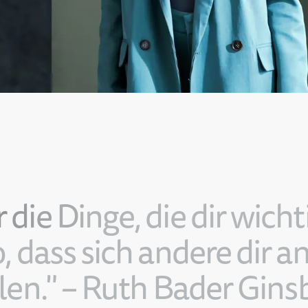
r
d
i
e
D
i
n
g
e
,
d
i
e
d
i
r
w
i
c
h
t
o
,
d
a
s
s
s
i
c
h
a
n
d
e
r
e
d
i
r
a
l
e
n
.
"
–
R
u
t
h
B
a
d
e
r
G
i
n
s