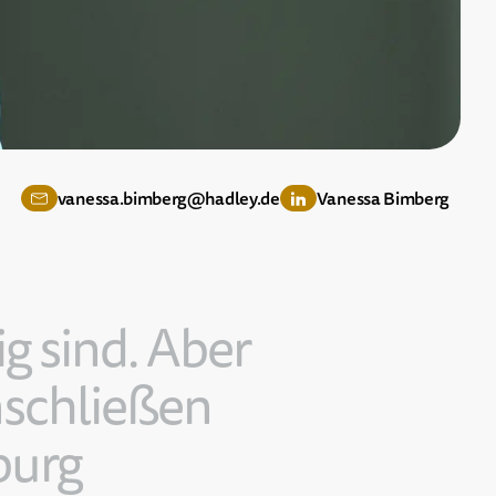
vanessa.bimberg@hadley.de
Vanessa Bimberg
i
g
s
i
n
d
.
A
b
e
r
n
s
c
h
l
i
e
ß
e
n
b
u
r
g