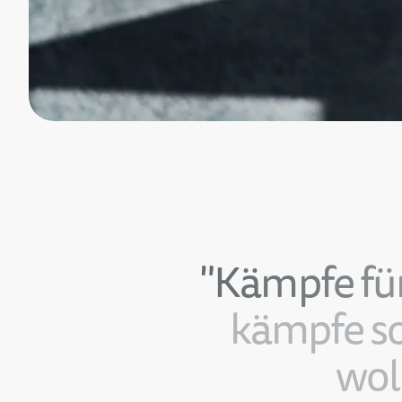
"
K
ä
m
p
f
e
f
ü
k
ä
m
p
f
e
s
w
o
l